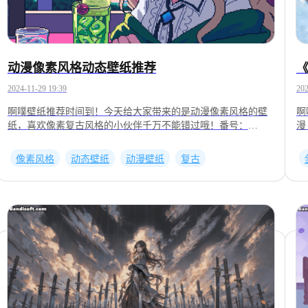
动漫像素风格动态壁纸推荐
2024-11-29 19:39
202
啊噗壁纸推荐时间到！今天给大家带来的是动漫像素风格的壁
啊
纸，喜欢像素复古风格的小伙伴千万不能错过哦！番号：
漫
2001655113番号：2001537460番号：2001546717番号：
有
2001482061番号：2001426691番号：2001649598番号：
2
像素风格
动态壁纸
动漫壁纸
复古
2001434070
2
———————————————————————————————
2
以上壁纸均来自UPUPOO下载客户端并搜索番号即可应用
U
——————————————————