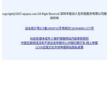
copyright@2025 upupoo.com All Right Reserved 深圳市驱动人生科技股份有限公司版
权所有
站长统计
粤ICP备10036742号
粤网文[2018]4600-1575号
纠纷处理
未成年人保护措施
网站内容审核规则
中国互联网违法和不良信息举报中心
中国扫黄打非-网上举报
12318全国文化市场举报网站
隐私政策