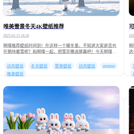
唯美雪景冬天4K壁纸推荐
2025-01-15 18:26
202
啊噗推荐壁纸时间到！在这样一个暖冬里，不知道大家是否也
啊
在期待着雪呢？和啊噗一起，把雪花撒进屏幕吧！今天啊噗给
选
带来唯美雪景动态壁纸推荐，快来看看吧！番号：2001663716
动
番号：2001528100番号：2001269134番号：2001086078番号：
2
upupoo
动态壁纸
冬天壁纸
雪景壁纸
动态壁纸
2000683231番号：2000649772番号：2000022126番号：
1
唯美壁纸
1800045883以上壁纸来自UPUPOO，在里面搜索番号即可找
2
到。动态壁纸|壁纸|4K壁纸|优质壁纸|壁纸资源
到