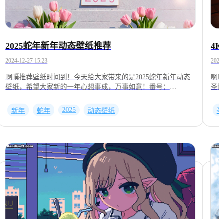
2025蛇年新年动态壁纸推荐
2024-12-27 15:23
202
啊噗推荐壁纸时间到！今天给大家带来的是2025蛇年新年动态
啊
壁纸，希望大家新的一年心想事成，万事如意！番号：
圣
2001679206番号：2001679203番号：2001679190番号：
灯
2001679192番号：2001679200番号：2001660475番号：
2
2025
新年
蛇年
动态壁纸
2001677426番号：2001676621以上壁纸来自UPUPOO，在里面
2
搜索番号即可找到。
2
2
到
—
以