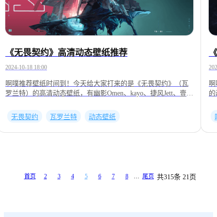
《无畏契约》高清动态壁纸推荐
2024-10-18 18:00
202
啊噗推荐壁纸时间到！今天给大家打来的是《无畏契约》（瓦
啊
罗兰特）的高清动态壁纸，有幽影Omen、kayo、捷风Jett、壹决
的
ISO、暮蝶Clove等人物，喜欢无畏契约的小伙伴一起来看看
看
吧！番号：2000454539番号：2001623664番号：2001623585番
2
无畏契约
瓦罗兰特
动态壁纸
号：2001621197番号：2001476332番号：2001623774番号：
2
2001618287番号：2001623514番号：2001399450
20
———————————————————————————————
—
——————————————————
以上壁纸均来自UPUPOO下载客户端并搜索番号即可应用
以
...
首页
2
3
4
5
6
7
8
尾页
共315条 21页