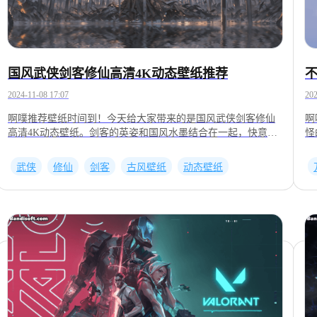
国风武侠剑客修仙高清4K动态壁纸推荐
2024-11-08 17:07
202
啊噗推荐壁纸时间到！今天给大家带来的是国风武侠剑客修仙
啊
高清4K动态壁纸。剑客的英姿和国风水墨结合在一起，快意江
怪
湖的氛围感跃然而出。一幅画仿佛诉说的一段故事，接下来让
2
我们走进这些“故事”里，感受剑客的魅力！番号：2001513683
2
武侠
修仙
剑客
古风壁纸
动态壁纸
番号：2001505511番号：2001506300番号：2001505893 番号：
20
2001256261番号：2001506665番号：2001505494番号：
—
2001523458番号：2001154279番号：2001577155番号：
以
2001598587
———————————————————————————————
以上壁纸均来自UPUPOO下载客户端并搜索番号即可应用