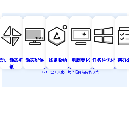
copyright@2025 upupoo.com All Right Reserved 深圳市驱动人生科技股份有限公司版
权所有
站长统计
粤ICP备10036742号
粤网文[2018]4600-1575号
动、静态壁
动态屏保
蜂巢收纳
电脑美化
任务栏优化
待办
纠纷处理
未成年人保护措施
网站内容审核规则
纸
中国互联网违法和不良信息举报中心
中国扫黄打非-网上举报
12318全国文化市场举报网站
隐私政策