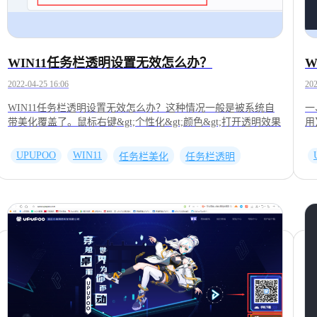
WIN11任务栏透明设置无效怎么办？
W
2022-04-25 16:06
202
WIN11任务栏透明设置无效怎么办？这种情况一般是被系统自
一
带美化覆盖了。鼠标右键&gt;个性化&gt;颜色&gt;打开透明效果
用
【
文
UPUPOO
WIN11
任务栏美化
任务栏透明
别
染
卡
壁
式
织