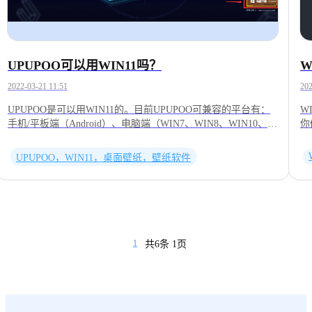
UPUPOO可以用WIN11吗？
W
2022-03-21 11:51
202
UPUPOO是可以用WIN11的。目前UPUPOO可兼容的平台有：
W
手机/平板端（Android）、电脑端（WIN7、WIN8、WIN10、
你
WIN11）点击官网即可下载
捷
http://www.upupoo.com/&nbsp;&nbsp; ▶猜你还想了解 Win10如
号
UPUPOO，WIN11，桌面壁纸，壁纸软件
何使用动态壁纸 http://www.upupoo.com/realInfo_info?id=117
1
UPUPOO保姆级使用指南 http://www.upupoo.com/realInfo_info?
2
id=189
号
2
号
官
1
共6条 1页
者
者
游
上
番