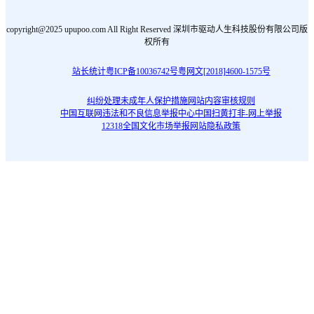
的
均
copyright@2025 upupoo.com All Right Reserved 深圳市驱动人生科技股份有限公司版
&n
权所有
态壁
地图
站长统计
粤ICP备10036742号
粤网文[2018]4600-1575号
id
纠纷处理
未成年人保护措施
网站内容审核规则
中国互联网违法和不良信息举报中心
中国扫黄打非-网上举报
12318全国文化市场举报网站
隐私政策