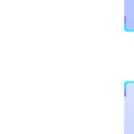
啊噗喵
播放列表
多屏显示
WIN11兼容