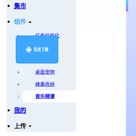
集市
组件
任务栏优化
屏保
安卓下载
待办清单
桌面宠物
蜂巢收纳
音乐频谱
我的
上传