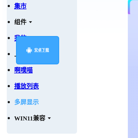
集市
组件
我的
安卓下载
上传
啊噗喵
播放列表
多屏显示
WIN11兼容