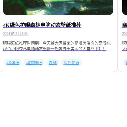
4K绿色护眼森林电脑动态壁纸推荐
2024-05-31 18:40
202
啊噗壁纸推荐时间到！今天给大家带来的是唯美治愈的高清4K
啊
绿色护眼森林电脑动态壁纸一起置身于美丽的大自然中吧！番
人
号：2000820821番号：2000758290番号：2001495243番号：
乏
2000594773番号：2001366641番号：2001291401番号：
上
4K壁纸
动态壁纸
森林
绿色护眼
2001499892番号：2000634960
号
———————————————————————————————
2
以上壁纸均来自UPUPOO下载客户端并搜索番号即可应用
20
—
以