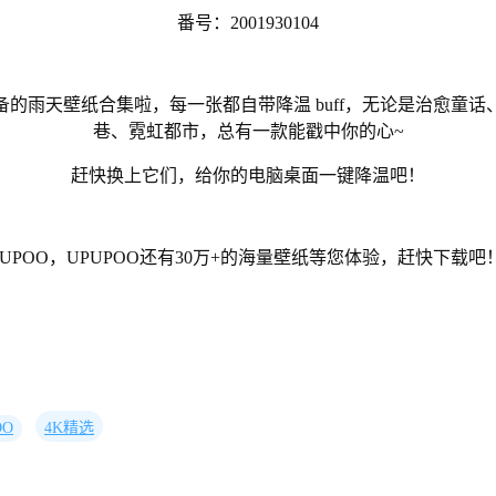
番号：2001930104
的雨天壁纸合集啦，每一张都自带降温 buff，无论是治愈童
巷、霓虹都市，总有一款能戳中你的心~
赶快换上它们，给你的电脑桌面一键降温吧！
UPOO，UPUPOO还有30万+的海量壁纸等您体验，赶快下载吧
OO
4K精选