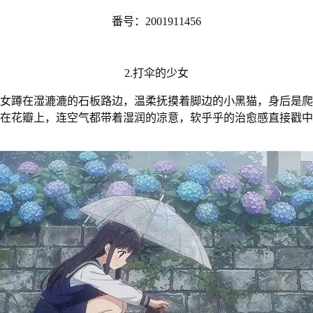
番号：2001911456
2.打伞的少女
女蹲在湿漉漉的石板路边，温柔抚摸着脚边的小黑猫，身后是爬
在花瓣上，连空气都带着湿润的凉意，软乎乎的治愈感直接戳中