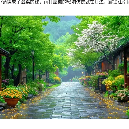
小镇揉成了温柔的绿，雨打屋檐的轻响仿佛就在耳边，解锁江南