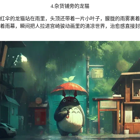
4.杂货铺旁的龙猫
红伞的龙猫站在雨里，头顶还带着一片小叶子，朦胧的雨雾裹着
着雨幕，瞬间把人拉进宫崎骏动画里的清凉世界，治愈感直接封