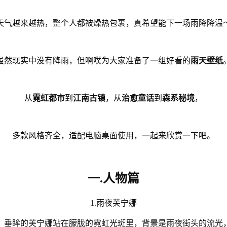
天气越来越热，整个人都被燥热包裹，真希望能下一场雨降降温
虽然现实中没有降雨，但啊噗为大家准备了一组好看的
雨天壁纸
从
霓虹都市
到
江南古镇
，从
治愈童话
到
森系秘境
，
多款风格齐全，适配电脑桌面使用，一起来欣赏一下吧。
一.人物篇
1.雨夜芙宁娜
，垂眸的芙宁娜站在朦胧的霓虹光斑里，背景是雨夜街头的流光