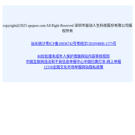
copyright@2025 upupoo.com All Right Reserved 深圳市驱动人生科技股份有限公司版
权所有
站长统计
粤ICP备10036742号
粤网文[2018]4600-1575号
纠纷处理
未成年人保护措施
网站内容审核规则
中国互联网违法和不良信息举报中心
中国扫黄打非-网上举报
12318全国文化市场举报网站
隐私政策