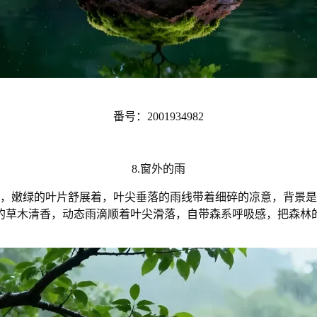
番号：2001934982
8.窗外的雨
，嫩绿的叶片舒展着，叶尖垂落的雨线带着细碎的凉意，背景是
的草木清香，动态雨滴顺着叶尖滑落，自带森系呼吸感，把森林