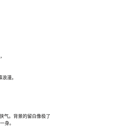
，
幕浪漫。
的侠气。背景的留白像极了
一身。