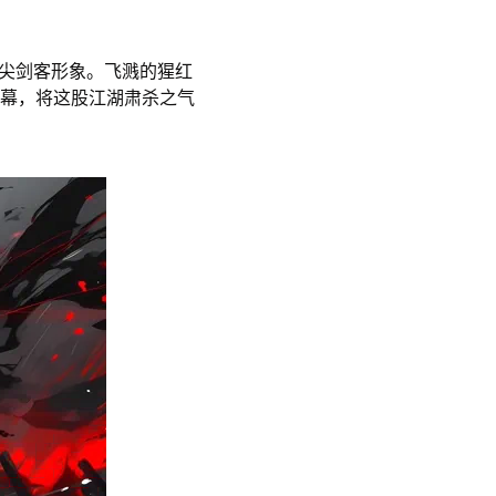
顶尖剑客形象。飞溅的猩红
幕，将这股江湖肃杀之气