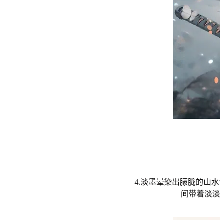
4.淡墨晕染出朦胧的山
间带着淡淡