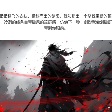
凭猎猎翻飞的衣袂、横斜而出的剑影，就勾勒出一个杀伐果断的
，冷冽的线条自带破风的凌厉感，仿佛下一秒，剑影就会划破屏
带到你眼前。