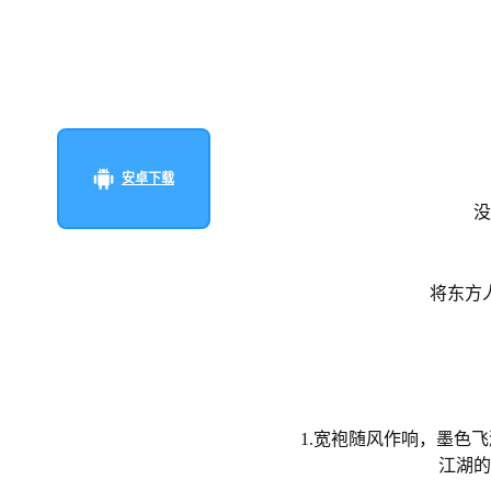
安卓下载
没
将东方
1.宽袍随风作响，墨色
江湖的