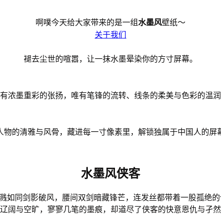
啊噗今天给大家带来的是一组
水墨风
壁纸～
关于我们
褪去尘世的喧嚣，让一抹水墨晕染你的方寸屏幕。
有浓墨重彩的张扬，唯有笔锋的流转、线条的柔美与色彩的温润
人物的清雅与风骨，藏进每一寸像素里，解锁独属于中国人的屏
水墨风侠客
飞溅如同剑影破风，腰间双剑暗藏锋芒，连发丝都带着一股孤绝
辽阔与空旷，寥寥几笔的墨痕，却道尽了侠客的快意恩仇与孑然