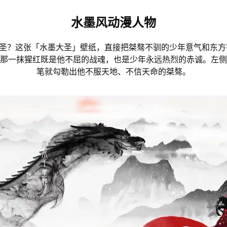
水墨风动漫人物
大圣？这张「水墨大圣」壁纸，直接把桀骜不驯的少年意气和东
那一抹猩红既是他不屈的战魂，也是少年永远热烈的赤诚。左侧
笔就勾勒出他不服天地、不信天命的桀骜。