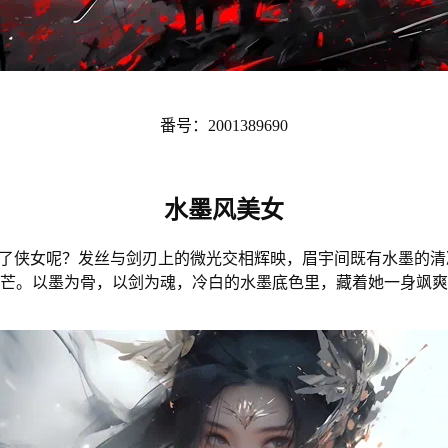
番号：2001389690
水墨风美女
少了侠女呢？发丝与剑刃上的微光交相辉映，眉宇间既有水墨的
芒。以墨为骨，以剑为魂，冷白的水墨底色里，藏着她一身飒爽