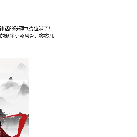
方神话的磅礴气势拉满了！
的题字更添风骨，寥寥几