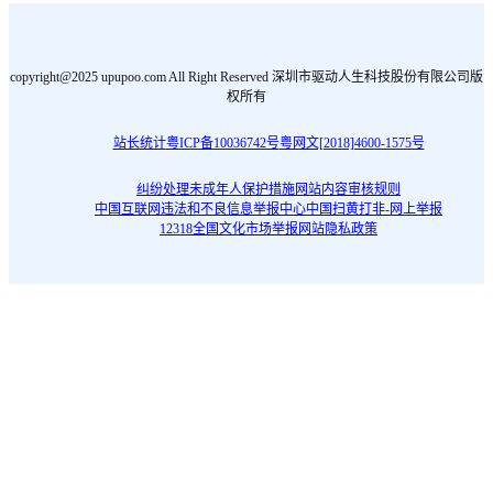
copyright@2025 upupoo.com All Right Reserved 深圳市驱动人生科技股份有限公司版
权所有
站长统计
粤ICP备10036742号
粤网文[2018]4600-1575号
纠纷处理
未成年人保护措施
网站内容审核规则
中国互联网违法和不良信息举报中心
中国扫黄打非-网上举报
12318全国文化市场举报网站
隐私政策