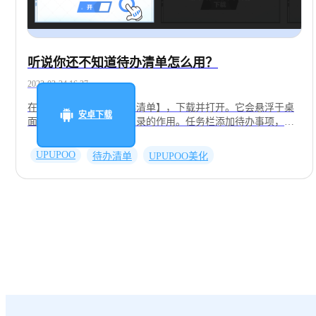
听说你还不知道待办清单怎么用？
2022-03-24 16:37
在【组件】中找到【待办清单】，下载并打开。它会悬浮于桌
安卓下载
面，起到一个类似于备忘录的作用。任务栏添加待办事项，可
选择日期及具体时间。完成后点击事项前圆圈，自动归为完成
项。点击右上角进入设置界面，可自主选择颜色、透明度等个
UPUPOO
待办清单
UPUPOO美化
性化设置。还可开启桌面宠物小欧，与其搭配使用哦~