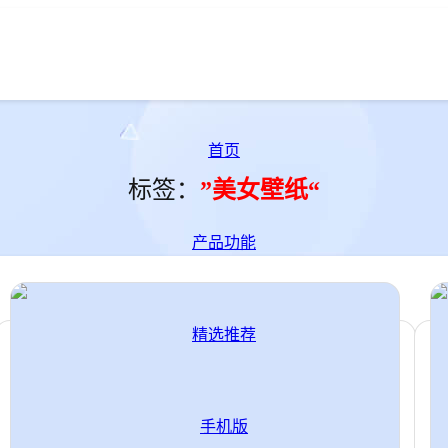
首页
标签：
”美女壁纸“
产品功能
精选推荐
手机版