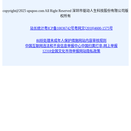
copyright@2025 upupoo.com All Right Reserved 深圳市驱动人生科技股份有限公司版
权所有
站长统计
粤ICP备10036742号
粤网文[2018]4600-1575号
纠纷处理
未成年人保护措施
网站内容审核规则
中国互联网违法和不良信息举报中心
中国扫黄打非-网上举报
12318全国文化市场举报网站
隐私政策