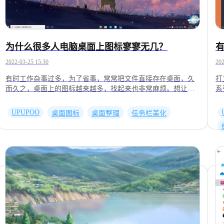
为什么很多人电脑桌面上图标寥寥无几？
2022-03-25 15:30
202
有时工作杂事过多，为了省事，常常把文件直接存在桌面，久
打
而久之，桌面上的图标越来越多，找起来也非常麻烦。想让桌
系
面变得更整洁，可以直接利用UPUPOO的美化组件实现。首先
击
是UPUPOO的蜂巢收纳组件。选中桌面上的图标拖入收纳格，
有
UPUPOO
桌面图标
桌面整理
任务栏美化
便可自动整理。单击鼠标左键，显示或收起桌面图标。单击鼠
htt
标右键，进入个性化设置，还可新建或解散收纳格。通过多个
推
收纳格组合，便能让桌面变得更加整洁且一目了然。同时，还
ht
可与任务栏美化组件搭配使用，小编习惯于将任务栏透明度降
低，再换成与壁纸相同配色，看起来更美观啦。以上美化组件
及使用壁纸均来自于啊噗啊噗UPUPOO点击官网即可下载
http://www.upupoo.com/