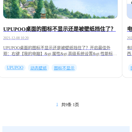
UPUPOO桌面的图标不显示还是被壁纸挡住了？
2021-12-08 10:20
202
UPUPOO桌面的图标不显示还是被壁纸挡住了？开启最佳外
有
观：右键【我的电脑】&gt;属性&gt;高级系统设置&gt;性能标签
西
下的设置&gt;调整为最佳外观应该就能解决这个问题。
想
去
UPUPOO
动态壁纸
图标不显示
后
琐
更
中
指
1
共9条 1页