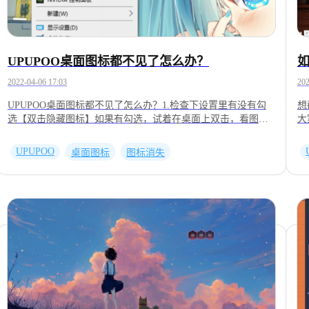
UPUPOO桌面图标都不见了怎么办？
如
2022-04-06 17:03
202
UPUPOO桌面图标都不见了怎么办？1.检查下设置里有没有勾
想
选【双击隐藏图标】如果有勾选，试着在桌面上双击，看图标
大
是否出现。2.单击鼠标右键，看是否勾选【显示桌面图标】
们
选
UPUPOO
桌面图标
图标消失
栏
数
鼠
个